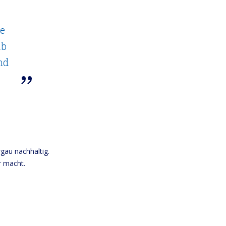
e
lb
nd
gau nachhaltig.
r macht.