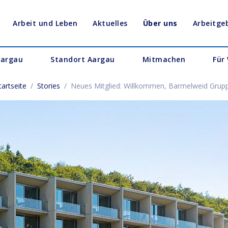
Arbeit und Leben
Aktuelles
Über uns
Arbeitg
Aargau
Standort Aargau
Mitmachen
Für
tartseite
/
Stories
/
Neues Mitglied: Willkommen, Barmelweid Grup