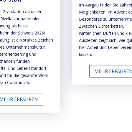
iz 2026
Im Aargau finden Sie zahlre
e Gratulation an unser
Möglichkeiten, im Advent e
 Rivella zur nationalen
Besonderes zu unternehme
hnung als beste
Zwischen Lichterketten,
berin der Schweiz 2026!
winterlichen Düften und kle
rung ist ein starkes Zeichen
Auszeiten zeigt sich, wie gut
ebte Unternehmenskultur,
hier Arbeit und Leben verei
terorientierung und
lassen.
chancen für den
afts- und Lebensstandort
MEHR ERFAHRE
und für die gesamte Work
rgau Community.
MEHR ERFAHREN