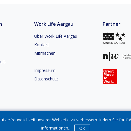
n
Work Life Aargau
Partner
Über Work Life Aargau
Kontakt
Mitmachen
uls
Impressum
Datenschutz
tzerfreundlichkeit unserer Webseite zu verbessern. Indem Sie fortf
Informationen
…
OK