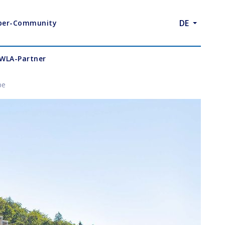
DE
eber-Community
 WLA-Partner
pe