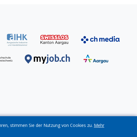
ahren, stimmen Sie der Nutzung von Cookies zu.
Mehr
© Verein Work Life Aargau
2026