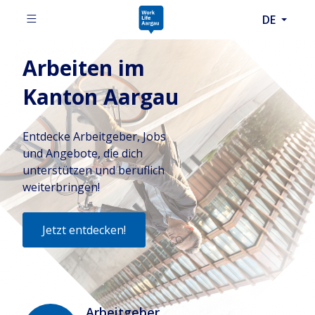
DE
Arbeiten im
Kanton Aargau
Entdecke Arbeitgeber, Jobs
und Angebote, die dich
unterstützen und beruflich
weiterbringen!
Jetzt entdecken!
Arbeitgeber