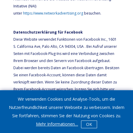
Initiative (NAI)
unter
https://www.networkadvertising.org
besuchen.
Datenschutzerklärung für Facebook
Diese Website verwendet Funktionen von Facebook Inc., 1601
S. California Ave, Palo Alto, CA 94304, USA . Bei Aufruf unserer
Seiten mit Facebook-Plug-Ins wird eine Verbindung zwischen
Ihrem Browser und den Servern von Facebook aufgebaut.
Dabei werden bereits Daten an Facebook übertragen. Besitzen
Sie einen Facebook-Account, können diese Daten damit
verknüpft werden. Wenn Sie keine Zuordnung dieser Daten zu
Ihrem Facebook-Account wünschen, loggen Sie sich bitte vor
dem Besuch unserer Seite bei Facebook aus. Interaktionen,
Wir verwenden Cookies und Analyse-Tools, um die
insbesondere das Nutzen einer Kommentarfunktion oder das
Nutzerfreundlichkeit unserer Webseite zu verbessern. Indem
Anklicken eines „Like“- oder „Teilen“-Buttons werden ebenfalls
Sie fortfahren, stimmen Sie der Nutzung von Cookies zu.
an Facebook weitergegeben. Mehr erfahren Sie
Mehr Informationen
…
OK
unter
https://de-de.facebook.com/about/privacy
.