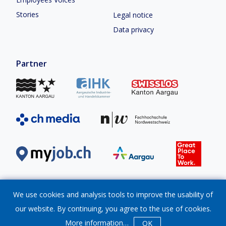
Stories
Legal notice
Data privacy
Partner
We use cookies and analysis tools to improve the usability of
our website. By continuing, you agree to the use of cookies.
© Verein Work Life Aargau
2026
More information
…
OK