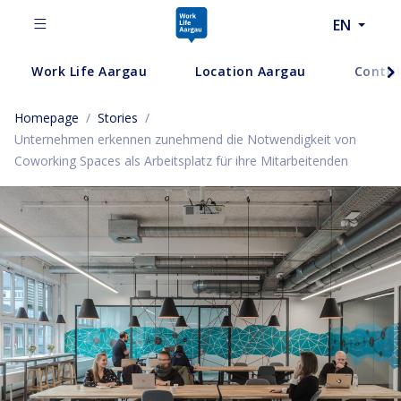
EN
Work Life Aargau
Location Aargau
Contri
Homepage
/
Stories
/
Unternehmen erkennen zunehmend die Notwendigkeit von
Coworking Spaces als Arbeitsplatz für ihre Mitarbeitenden