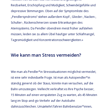
Reizbarkeit, Erschöpfung und Müdigkeit, Schwindelgefühle und
depressive Stimmungen. Oben auf der Symptomliste des
„Pendlersyndroms“ stehen außerdem Kopf-, Glieder-, Nacken-,
Schulter-, Rückenschmerzen sowie Erkrankungen des
Atemsystems. Da Pendler obendrein meist früher aufstehen
müssen, leiden sie zu allem Übel häufiger unter Schlafmangel,
Tagesmüdigkeit und Konzentrationsschwierigkeiten.»
Wie kann man Stress vermeiden?
Wie man als Pendler*in Stresssituationen möglichst vermeidet,
ist eine sehr individuelle Frage. Ist man als Autopendler*in
ständig genervt ob der Staus, könnte man versuchen, auf die
Bahn umzusteigen. Vielleicht verkraftet es Ihre Psyche besser,
15 Minuten auf einen verspäteten Zug zu warten, als 45 Minuten
lang im Stop-and-go-Verkehr auf der Autobahn
dahinzuschleichen. Umgekehrt fahren Bahnbenutzer*innen,