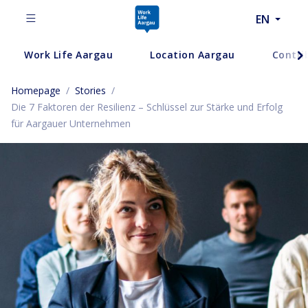
EN
Work Life Aargau
Location Aargau
Contri
Homepage
/
Stories
/
Die 7 Faktoren der Resilienz – Schlüssel zur Stärke und Erfolg
für Aargauer Unternehmen