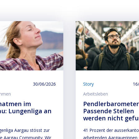
30/06/2026
Story
16
ehmen
Arbeitsleben
hatmen im
Pendlerbarometer
u: Lungenliga an
Passende Stellen
werden nicht gef
enliga Aargau stösst zur
41 Prozent der ausserkanto
fe Aargau Community. Wir
arbeitenden Aargauerinnen