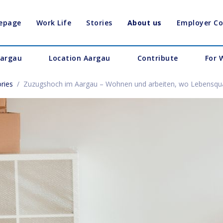
epage
Work Life
Stories
About us
Employer C
Aargau
Location Aargau
Contribute
For 
ries
/
Zuzugshoch im Aargau – Wohnen und arbeiten, wo Lebensqual