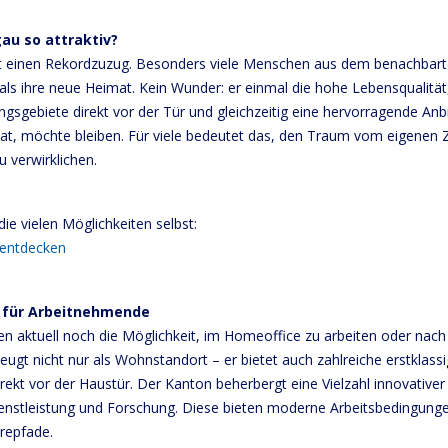
u so attraktiv?
t einen Rekordzuzug. Besonders viele Menschen aus dem benachbart
ls ihre neue Heimat. Kein Wunder: er einmal die hohe Lebensqualität
gebiete direkt vor der Tür und gleichzeitig eine hervorragende Anb
at, möchte bleiben. Für viele bedeutet das, den Traum vom eigenen 
 verwirklichen.
ie vielen Möglichkeiten selbst:
 entdecken
 für Arbeitnehmende
n aktuell noch die Möglichkeit, im Homeoffice zu arbeiten oder nach 
ugt nicht nur als Wohnstandort – er bietet auch zahlreiche erstklass
irekt vor der Haustür. Der Kanton beherbergt eine Vielzahl innovativ
ienstleistung und Forschung. Diese bieten moderne Arbeitsbedingung
erepfade.