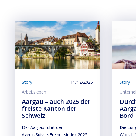
Story
11/12/2025
Story
Arbeitsleben
Untern
Aargau – auch 2025 der
Durc
freiste Kanton der
Aarga
Schweiz
Bord
Der Aargau führt den
Die Lung
Avenir‑Suisse‑Freiheitsindex 2025
Work Li