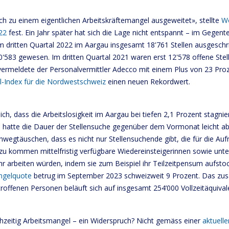
ich zu einem eigentlichen Arbeitskräftemangel ausgeweitet», stellte
Wo
22
fest. Ein Jahr später hat sich die Lage nicht entspannt – im Gegent
m dritten Quartal 2022 im Aargau insgesamt 18'761 Stellen ausgeschr
'583 gewesen. Im dritten Quartal 2021 waren erst 12'578 offene Stel
rmeldete der Personalvermittler Adecco mit einem Plus von 23 Pro
-Index für die Nordwestschweiz
einen neuen Rekordwert.
ch, dass die Arbeitslosigkeit im Aargau bei tiefen 2,1 Prozent stagnier
h hatte die Dauer der Stellensuche gegenüber dem Vormonat leicht 
nwegtäuschen, dass es nicht nur Stellensuchende gibt, die für die Au
zu kommen mittelfristig verfügbare Wiedereinsteigerinnen sowie unte
r arbeiten würden, indem sie zum Beispiel ihr Teilzeitpensum aufsto
ngelquote
betrug im September 2023 schweizweit 9 Prozent. Das zus
roffenen Personen beläuft sich auf insgesamt 254’000 Vollzeitäquival
ichzeitig Arbeitsmangel – ein Widerspruch? Nicht gemäss einer
aktuelle