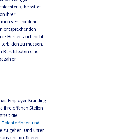
hlechtert», heisst es
on ihrer
Firmen verschiedener
en entsprechenden
 die Hürden auch nicht
eiterbilden zu müssen.
n Berufsleuten eine
bezahlen.
iches Employer Branding
 ihre offenen Stellen
theit die
,
Talente finden und
ge zu gehen. Und unter
aus und profitieren