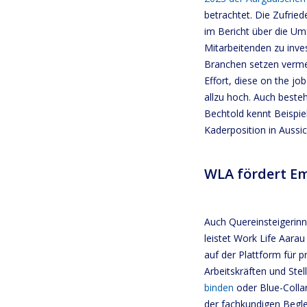
betrachtet. Die Zufried
im Bericht über die Umf
Mitarbeitenden zu inves
Branchen setzen vermeh
Effort, diese on the jo
allzu hoch. Auch besteh
Bechtold kennt Beispie
Kaderposition in Aussic
WLA fördert E
Auch Quereinsteigerinn
leistet Work Life Aara
auf der Plattform für 
Arbeitskräften und Ste
binden
oder Blue-Collar
der fachkundigen Begle