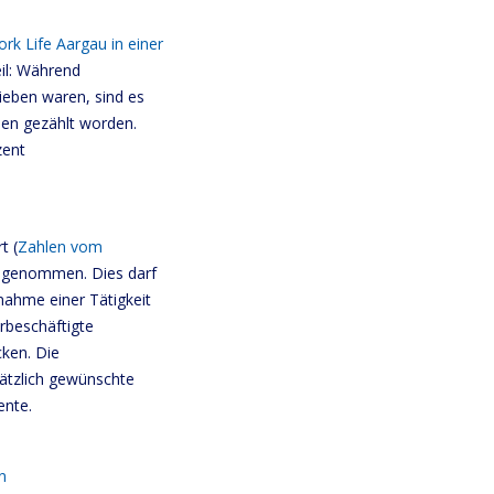
rk Life Aargau in einer
eil: Während
ieben waren, sind es
len gezählt worden.
zent
t (
Zahlen vom
abgenommen. Dies darf
fnahme einer Tätigkeit
rbeschäftigte
cken. Die
ätzlich gewünschte
ente.
n