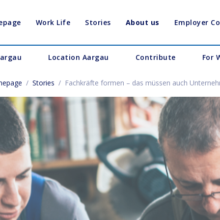
epage
Work Life
Stories
About us
Employer C
Aargau
Location Aargau
Contribute
For 
epage
/
Stories
/
Fachkräfte formen – das müssen auch Unterne