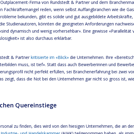
 Outplacement-Firma von Rundstedt & Partner und dem Branchenma
on Fachkräftemangel reden, wenn selbst Auffangbranchen wie die Gas
robleme bekunden, gibt es solide und gut ausgebildete Arbeitskräfte, 
so die Studienautoren, könnten die geeigneten Anforderungen nachweis
 «sind dynamisch und wenig vorhersehbar». Eine gewisse «Parallelität
slosigkeit» ist also durchaus erklärbar.
stedt & Partner
kritisierte im «Blick»
die Unternehmen. Ihre «Bereitscha
erbilden muss, ist tief». Statt dass auch Bewerberinnen und Bewerbe
rungsprofil nicht perfekt erfüllen, sei Branchenerfahrung bei zwei vo
s zeigt, dass die Not bei den Unternehmen gar nicht so gross ist, wi
chen Quereinstiege
Personal zu finden, dies wird von den hiesigen Unternehmen, die an de
 Industrie- und Handelskammer
(AIHK) teilgenommen haben, als imme