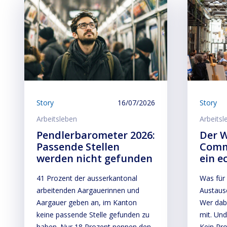
Story
16/07/2026
Story
Arbeitsleben
Arbeitsl
Pendlerbarometer 2026:
Der W
Passende Stellen
Comm
werden nicht gefunden
ein e
41 Prozent der ausserkantonal
Was für 
arbeitenden Aargauerinnen und
Austaus
Aargauer geben an, im Kanton
Wer dabe
keine passende Stelle gefunden zu
mit. Und
haben. Nur 18 Prozent nennen den
Kein Pro