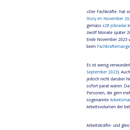
«Der Fachkräfte- hat s
Story im November 20
gemäss
x28-Jobradar
i
zwölf Monate später 20
Ende November 2023 ve
beim
Fachkräftemangel
Es ist wenig verwunderli
September 2023
). Auc
jedoch nicht darüber hi
sofort parat wären. Da
Personen, die gern meh
sogenannte
Arbeitsma
Arbeitsvolumen der bet
Arbeitskräfte- und gle