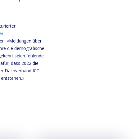
urierter
er
len. «Meldungen über
ühre die demografische
gekehrt seien fehlende
dafür, dass 2022 die
der Dachverband ICT
 entstehen.»