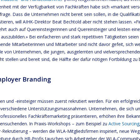
enheit mit der Verfügbarkeit von Fachkräften habe sich «markant versc
rage. Dass die Unternehmen nicht bereit sein sollen, in die Qualifikati
tieren, will AIHK-Direktor Beat Bechtold aber nicht stehen lassen. «
rt auch auf Quereinsteigerinnen und Quereinsteiger und leisten ein
b auszubilden.» Bei einfacheren und stark repetitiven Tätigkeiten seien
ende Mitarbeiterinnen und Mitarbeiter sind nicht davor gefeit, sich w
le von Unternehmen, die jungen, ausgelernten und vielversprechende
ht stellen und bereit sind, die Hälfte der dafür nötigen Fortbildung zu 
mployer Branding
en und -einsteiger müssen zuerst rekrutiert werden. Für ein erfolgre
u verschiedene Unterstützungsmassnahmen. Unternehmen, die sich und
professionelles Fachkräftemarketing präsentieren, erhöhen ihre Bekann
llensuchenden. In Praxis-Workshops – zum Beispiel zu
Active Sourcing
-Rekrutierung – werden die WLA-Mitgliedsfirmen inspiriert, neue We
itung durch HR-Profis tauschen sich Arbeitgeber der WLA-Community 