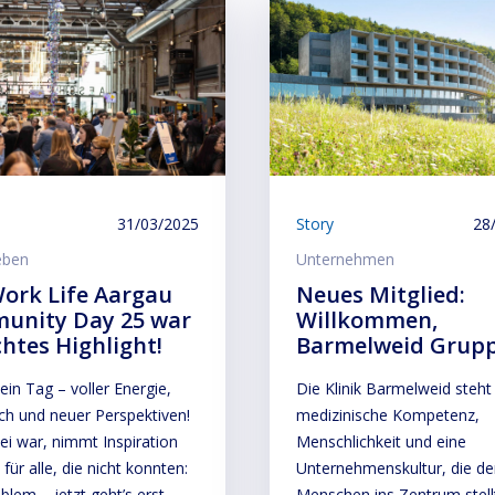
31/03/2025
Story
28
eben
Unternehmen
ork Life Aargau
Neues Mitglied:
unity Day 25 war
Willkommen,
chtes Highlight!
Barmelweid Grup
ein Tag – voller Energie,
Die Klinik Barmelweid steht 
ch und neuer Perspektiven!
medizinische Kompetenz,
i war, nimmt Inspiration
Menschlichkeit und eine
 für alle, die nicht konnten:
Unternehmenskultur, die d
blem – jetzt geht’s erst
Menschen ins Zentrum stellt