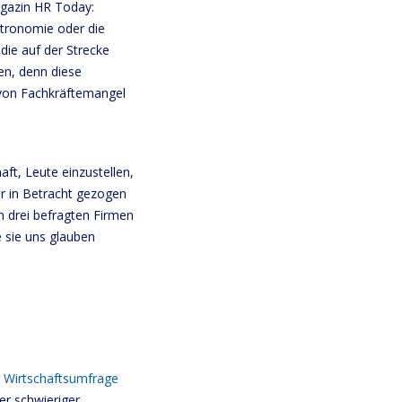
gazin HR Today:
tronomie oder die
die auf der Strecke
en, denn diese
 von Fachkräftemangel
ft, Leute einzustellen,
r in Betracht gezogen
n drei befragten Firmen
e sie uns glauben
r
Wirtschaftsumfrage
r schwieriger