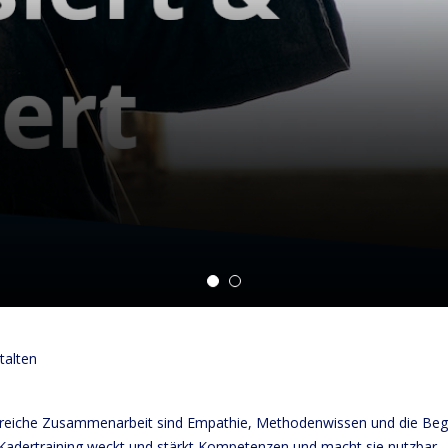
talten
olgreiche Zusammenarbeit sind Empathie, Methodenwissen und die Be
dertraining weckt und stärkt Kompetenzen und macht sie nutzbar – 