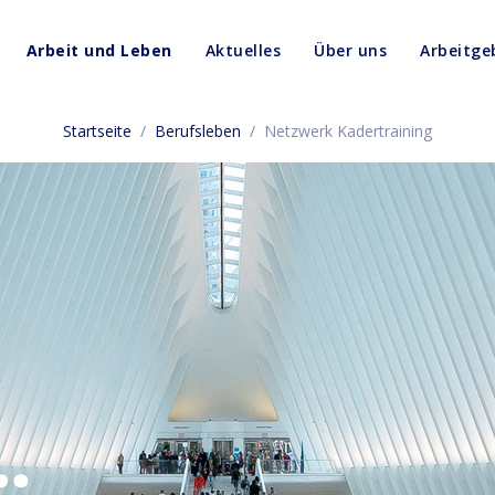
Arbeit und Leben
Aktuelles
Über uns
Arbeitg
Startseite
/
Berufsleben
/
Netzwerk Kadertraining