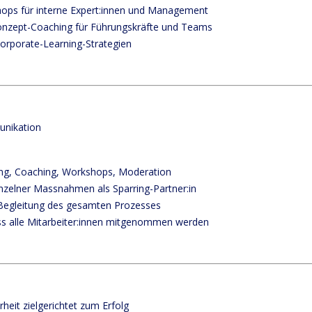
hops für interne Expert:innen und Management
Konzept-Coaching für Führungskräfte und Teams
orporate-Learning-Strategien
nikation
ng, Coaching, Workshops, Moderation
nzelner Massnahmen als Sparring-Partner:in
egleitung des gesamten Prozesses
ass alle Mitarbeiter:innen mitgenommen werden
rheit zielgerichtet zum Erfolg