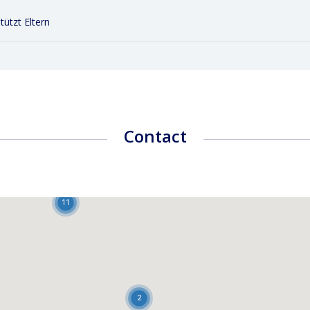
ützt Eltern
Contact
11
2