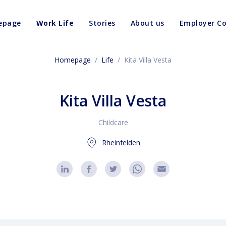
epage
Work Life
Stories
About us
Employer C
Homepage
/
Life
/
Kita Villa Vesta
Kita Villa Vesta
Childcare
Rheinfelden