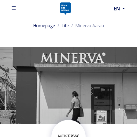
EN
Homepage
/
Life
/
Minerva Aarau