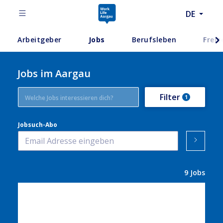
DE
Arbeitgeber
Jobs
Berufsleben
Freiz
Jobs im Aargau
Filter
1
Jobsuch-Abo
9
Jobs